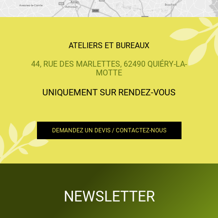
ATELIERS ET BUREAUX
44, RUE DES MARLETTES, 62490 QUIÉRY-LA-
MOTTE
UNIQUEMENT SUR RENDEZ-VOUS
DEMANDEZ UN DEVIS / CONTACTEZ-NOUS
NEWSLETTER