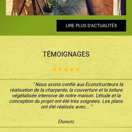
LIRE PLUS D'ACTUALITÉS
LIRE PLUS D'ACTUALITÉS
LIRE PLUS D'ACTUALITÉS
LIRE PLUS D'ACTUALITÉS
LIRE PLUS D'ACTUALITÉS
TÉMOIGNAGES
" Nous avons confié aux Econstructeurs la
réalisation de la charpente, la couverture et la toiture
végétalisée intensive de notre maison. L'étude et la
conception du projet ont été très soignées. Les plans
ont été réalisés avec... "
Dumetz