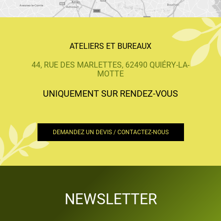
ATELIERS ET BUREAUX
44, RUE DES MARLETTES, 62490 QUIÉRY-LA-
MOTTE
UNIQUEMENT SUR RENDEZ-VOUS
DEMANDEZ UN DEVIS / CONTACTEZ-NOUS
NEWSLETTER