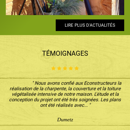
LIRE PLUS D'ACTUALITÉS
LIRE PLUS D'ACTUALITÉS
LIRE PLUS D'ACTUALITÉS
LIRE PLUS D'ACTUALITÉS
LIRE PLUS D'ACTUALITÉS
TÉMOIGNAGES
" Nous avons confié aux Econstructeurs la
réalisation de la charpente, la couverture et la toiture
végétalisée intensive de notre maison. L'étude et la
conception du projet ont été très soignées. Les plans
ont été réalisés avec... "
Dumetz