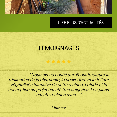
LIRE PLUS D'ACTUALITÉS
LIRE PLUS D'ACTUALITÉS
LIRE PLUS D'ACTUALITÉS
LIRE PLUS D'ACTUALITÉS
LIRE PLUS D'ACTUALITÉS
TÉMOIGNAGES
" Nous avons confié aux Econstructeurs la
réalisation de la charpente, la couverture et la toiture
végétalisée intensive de notre maison. L'étude et la
conception du projet ont été très soignées. Les plans
ont été réalisés avec... "
Dumetz