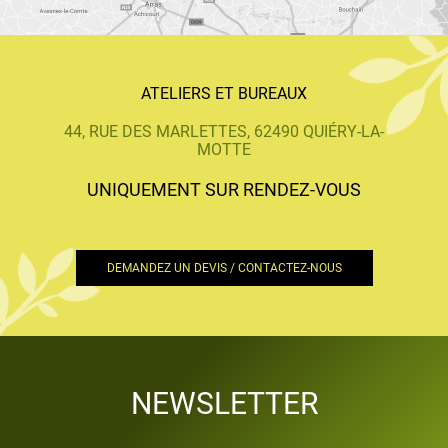
ATELIERS ET BUREAUX
44, RUE DES MARLETTES, 62490 QUIÉRY-LA-
MOTTE
UNIQUEMENT SUR RENDEZ-VOUS
DEMANDEZ UN DEVIS / CONTACTEZ-NOUS
NEWSLETTER