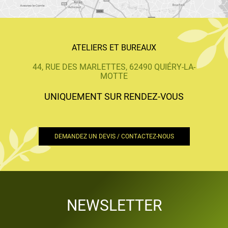
ATELIERS ET BUREAUX
44, RUE DES MARLETTES, 62490 QUIÉRY-LA-
MOTTE
UNIQUEMENT SUR RENDEZ-VOUS
DEMANDEZ UN DEVIS / CONTACTEZ-NOUS
NEWSLETTER