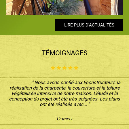
LIRE PLUS D'ACTUALITÉS
LIRE PLUS D'ACTUALITÉS
LIRE PLUS D'ACTUALITÉS
LIRE PLUS D'ACTUALITÉS
LIRE PLUS D'ACTUALITÉS
TÉMOIGNAGES
" Nous avons confié aux Econstructeurs la
réalisation de la charpente, la couverture et la toiture
végétalisée intensive de notre maison. L'étude et la
conception du projet ont été très soignées. Les plans
ont été réalisés avec... "
Dumetz