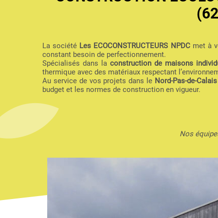
(6
La société
Les ECOCONSTRUCTEURS NPDC
met à vo
constant besoin de perfectionnement.
Spécialisés dans la
construction de maisons individu
thermique avec des matériaux respectant l’environne
Au service de vos projets dans le
Nord-Pas-de-Calais
budget et les normes de construction en vigueur.
Nos équipes