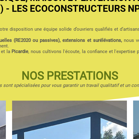
2) - LES ECOCONSTRUCTEURS N
tre disposition une équipe solide d’ouvriers qualifiés et d’artisan
elles (RE2020 ou passives), extensions et surélévations,
nous vo
ment.
et la
Picardie
, nous cultivons l'écoute, la confiance et l'expertise 
NOS PRESTATIONS
 sont spécialisées pour vous garantir un travail qualitatif et un con