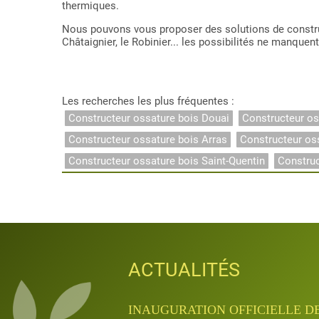
thermiques.
Nous pouvons vous proposer des solutions de construc
Châtaignier, le Robinier... les possibilités ne manquent
Les recherches les plus fréquentes :
Constructeur ossature bois Douai
Constructeur os
Constructeur ossature bois Arras
Constructeur os
Constructeur ossature bois Saint-Quentin
Constru
ACTUALITÉS
ACTUALITÉS
ACTUALITÉS
ACTUALITÉS
ACTUALITÉS
INAUGURATION QUANTA APRÈ
INAUGURATION OFFICIELLE D
JOURNÉES PORTES OUVERTES D
APPRENTISSAGE & FORMATIO
APPRENTISSAGE & FORMATIO