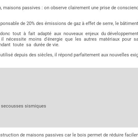
 maisons passives : on observe clairement une prise de conscienc
onsable de 20% des émissions de gaz à effet de serre, le bâtiment do
onc tout à fait adapté aux nouveaux enjeux du développement dur
 car il nécessite moins d'énergie que les autres matériaux pour
ant toute sa durée de vie.
 utilisé depuis des siècles, il répond parfaitement aux nouvelles e
ux secousses sismiques
nstruction de maisons passives car le bois permet de réduire facile