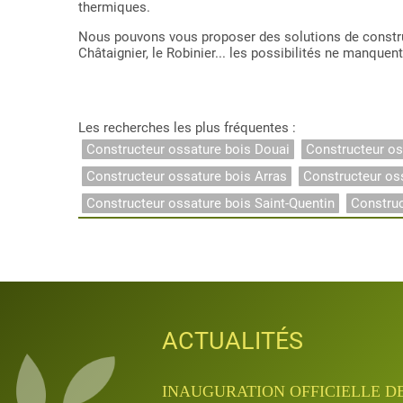
thermiques.
Nous pouvons vous proposer des solutions de construc
Châtaignier, le Robinier... les possibilités ne manquent
Les recherches les plus fréquentes :
Constructeur ossature bois Douai
Constructeur os
Constructeur ossature bois Arras
Constructeur os
Constructeur ossature bois Saint-Quentin
Constru
ACTUALITÉS
ACTUALITÉS
ACTUALITÉS
ACTUALITÉS
ACTUALITÉS
INAUGURATION QUANTA APRÈ
INAUGURATION OFFICIELLE D
JOURNÉES PORTES OUVERTES D
APPRENTISSAGE & FORMATIO
APPRENTISSAGE & FORMATIO