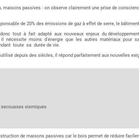
 maisons passives : on observe clairement une prise de conscienc
onsable de 20% des émissions de gaz à effet de serre, le bâtiment do
onc tout à fait adapté aux nouveaux enjeux du développement dur
 car il nécessite moins d'énergie que les autres matériaux pour
ant toute sa durée de vie.
 utilisé depuis des siècles, il répond parfaitement aux nouvelles e
ux secousses sismiques
nstruction de maisons passives car le bois permet de réduire facile