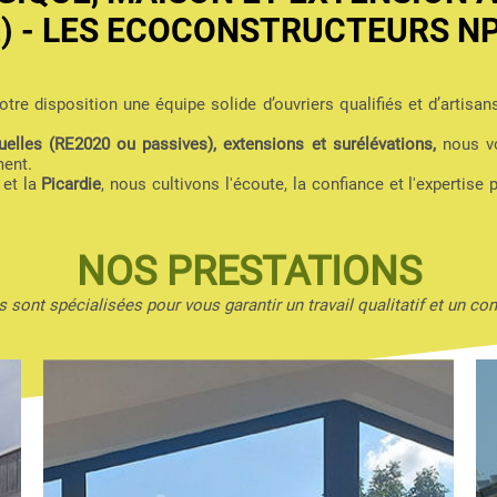
2) - LES ECOCONSTRUCTEURS N
tre disposition une équipe solide d’ouvriers qualifiés et d’artisan
elles (RE2020 ou passives), extensions et surélévations,
nous vo
ment.
et la
Picardie
, nous cultivons l'écoute, la confiance et l'expertise 
NOS PRESTATIONS
 sont spécialisées pour vous garantir un travail qualitatif et un con