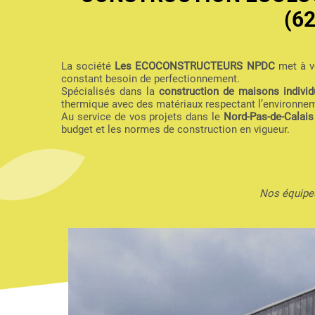
(6
La société
Les ECOCONSTRUCTEURS NPDC
met à vo
constant besoin de perfectionnement.
Spécialisés dans la
construction de maisons individu
thermique avec des matériaux respectant l’environne
Au service de vos projets dans le
Nord-Pas-de-Calais
budget et les normes de construction en vigueur.
Nos équipes