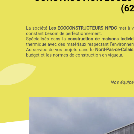
(6
La société
Les ECOCONSTRUCTEURS NPDC
met à vo
constant besoin de perfectionnement.
Spécialisés dans la
construction de maisons individu
thermique avec des matériaux respectant l’environne
Au service de vos projets dans le
Nord-Pas-de-Calais
budget et les normes de construction en vigueur.
Nos équipes