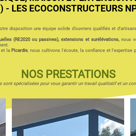
2) - LES ECOCONSTRUCTEURS N
tre disposition une équipe solide d’ouvriers qualifiés et d’artisan
elles (RE2020 ou passives), extensions et surélévations,
nous vo
ment.
et la
Picardie
, nous cultivons l'écoute, la confiance et l'expertise 
NOS PRESTATIONS
 sont spécialisées pour vous garantir un travail qualitatif et un con