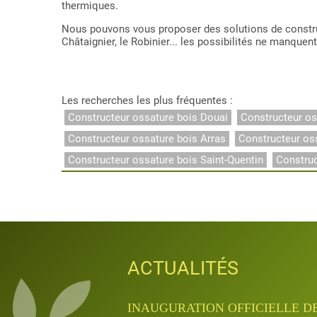
thermiques.
Nous pouvons vous proposer des solutions de construc
Châtaignier, le Robinier... les possibilités ne manquent
Les recherches les plus fréquentes :
Constructeur ossature bois Douai
Constructeur os
Constructeur ossature bois Arras
Constructeur os
Constructeur ossature bois Saint-Quentin
Constru
ACTUALITÉS
ACTUALITÉS
ACTUALITÉS
ACTUALITÉS
ACTUALITÉS
INAUGURATION QUANTA APRÈ
INAUGURATION OFFICIELLE D
JOURNÉES PORTES OUVERTES D
APPRENTISSAGE & FORMATIO
APPRENTISSAGE & FORMATIO