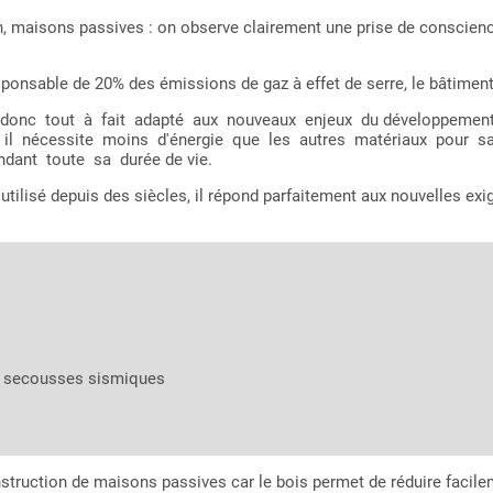
 maisons passives : on observe clairement une prise de conscienc
onsable de 20% des émissions de gaz à effet de serre, le bâtiment do
onc tout à fait adapté aux nouveaux enjeux du développement dur
 car il nécessite moins d'énergie que les autres matériaux pour
ant toute sa durée de vie.
 utilisé depuis des siècles, il répond parfaitement aux nouvelles e
ux secousses sismiques
nstruction de maisons passives car le bois permet de réduire facile