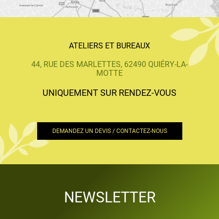
ATELIERS ET BUREAUX
44, RUE DES MARLETTES, 62490 QUIÉRY-LA-
MOTTE
UNIQUEMENT SUR RENDEZ-VOUS
DEMANDEZ UN DEVIS / CONTACTEZ-NOUS
NEWSLETTER