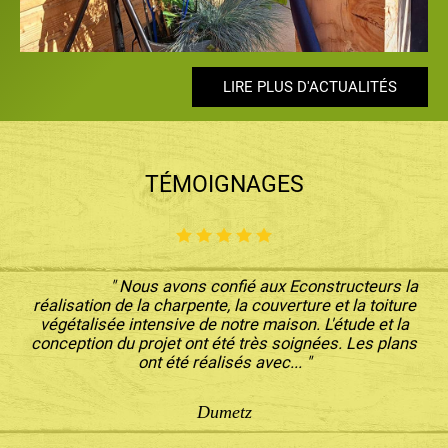
LIRE PLUS D'ACTUALITÉS
LIRE PLUS D'ACTUALITÉS
LIRE PLUS D'ACTUALITÉS
LIRE PLUS D'ACTUALITÉS
LIRE PLUS D'ACTUALITÉS
TÉMOIGNAGES
" Nous avons confié aux Econstructeurs la
réalisation de la charpente, la couverture et la toiture
végétalisée intensive de notre maison. L'étude et la
conception du projet ont été très soignées. Les plans
ont été réalisés avec... "
Dumetz