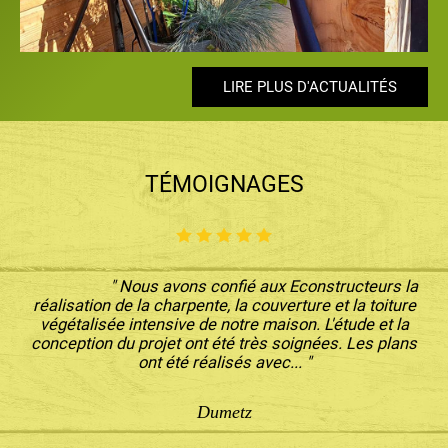
LIRE PLUS D'ACTUALITÉS
LIRE PLUS D'ACTUALITÉS
LIRE PLUS D'ACTUALITÉS
LIRE PLUS D'ACTUALITÉS
LIRE PLUS D'ACTUALITÉS
TÉMOIGNAGES
" Nous avons confié aux Econstructeurs la
réalisation de la charpente, la couverture et la toiture
végétalisée intensive de notre maison. L'étude et la
conception du projet ont été très soignées. Les plans
ont été réalisés avec... "
Dumetz