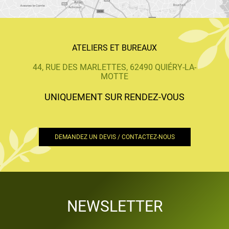
ATELIERS ET BUREAUX
44, RUE DES MARLETTES, 62490 QUIÉRY-LA-
MOTTE
UNIQUEMENT SUR RENDEZ-VOUS
DEMANDEZ UN DEVIS / CONTACTEZ-NOUS
NEWSLETTER