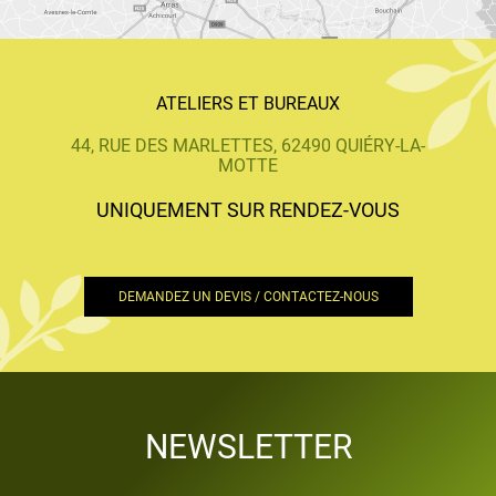
ATELIERS ET BUREAUX
44, RUE DES MARLETTES, 62490 QUIÉRY-LA-
MOTTE
UNIQUEMENT SUR RENDEZ-VOUS
DEMANDEZ UN DEVIS / CONTACTEZ-NOUS
NEWSLETTER