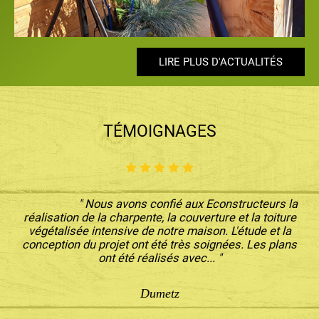
LIRE PLUS D'ACTUALITÉS
LIRE PLUS D'ACTUALITÉS
LIRE PLUS D'ACTUALITÉS
LIRE PLUS D'ACTUALITÉS
LIRE PLUS D'ACTUALITÉS
TÉMOIGNAGES
" Nous avons confié aux Econstructeurs la
réalisation de la charpente, la couverture et la toiture
végétalisée intensive de notre maison. L'étude et la
conception du projet ont été très soignées. Les plans
ont été réalisés avec... "
Dumetz