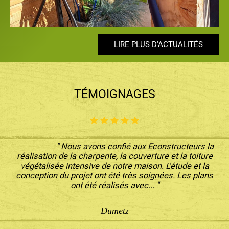
LIRE PLUS D'ACTUALITÉS
LIRE PLUS D'ACTUALITÉS
LIRE PLUS D'ACTUALITÉS
LIRE PLUS D'ACTUALITÉS
LIRE PLUS D'ACTUALITÉS
TÉMOIGNAGES
" Nous avons confié aux Econstructeurs la
réalisation de la charpente, la couverture et la toiture
végétalisée intensive de notre maison. L'étude et la
conception du projet ont été très soignées. Les plans
ont été réalisés avec... "
Dumetz