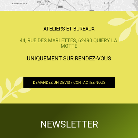
ATELIERS ET BUREAUX
44, RUE DES MARLETTES, 62490 QUIÉRY-LA-
MOTTE
UNIQUEMENT SUR RENDEZ-VOUS
DEMANDEZ UN DEVIS / CONTACTEZ-NOUS
NEWSLETTER