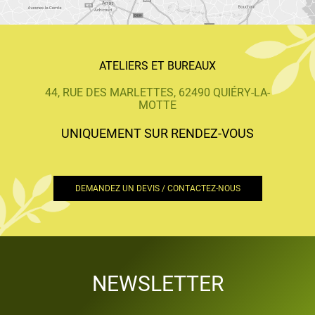
ATELIERS ET BUREAUX
44, RUE DES MARLETTES, 62490 QUIÉRY-LA-
MOTTE
UNIQUEMENT SUR RENDEZ-VOUS
DEMANDEZ UN DEVIS / CONTACTEZ-NOUS
NEWSLETTER