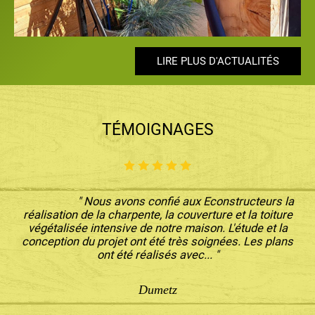
LIRE PLUS D'ACTUALITÉS
LIRE PLUS D'ACTUALITÉS
LIRE PLUS D'ACTUALITÉS
LIRE PLUS D'ACTUALITÉS
LIRE PLUS D'ACTUALITÉS
TÉMOIGNAGES
" Nous avons confié aux Econstructeurs la
réalisation de la charpente, la couverture et la toiture
végétalisée intensive de notre maison. L'étude et la
conception du projet ont été très soignées. Les plans
ont été réalisés avec... "
Dumetz