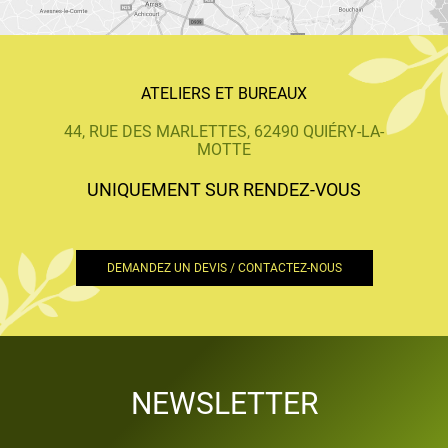
ATELIERS ET BUREAUX
44, RUE DES MARLETTES, 62490 QUIÉRY-LA-
MOTTE
UNIQUEMENT SUR RENDEZ-VOUS
DEMANDEZ UN DEVIS / CONTACTEZ-NOUS
NEWSLETTER