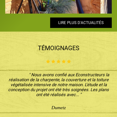
LIRE PLUS D'ACTUALITÉS
LIRE PLUS D'ACTUALITÉS
LIRE PLUS D'ACTUALITÉS
LIRE PLUS D'ACTUALITÉS
LIRE PLUS D'ACTUALITÉS
TÉMOIGNAGES
" Nous avons confié aux Econstructeurs la
réalisation de la charpente, la couverture et la toiture
végétalisée intensive de notre maison. L'étude et la
conception du projet ont été très soignées. Les plans
ont été réalisés avec... "
Dumetz