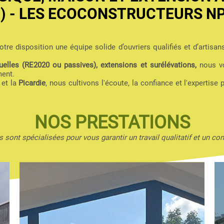
2) - LES ECOCONSTRUCTEURS N
tre disposition une équipe solide d’ouvriers qualifiés et d’artisan
elles (RE2020 ou passives), extensions et surélévations,
nous vo
ment.
et la
Picardie
, nous cultivons l'écoute, la confiance et l'expertise 
NOS PRESTATIONS
 sont spécialisées pour vous garantir un travail qualitatif et un con