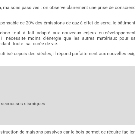
 maisons passives : on observe clairement une prise de conscienc
onsable de 20% des émissions de gaz à effet de serre, le bâtiment do
onc tout à fait adapté aux nouveaux enjeux du développement dur
 car il nécessite moins d'énergie que les autres matériaux pour
ant toute sa durée de vie.
 utilisé depuis des siècles, il répond parfaitement aux nouvelles e
ux secousses sismiques
nstruction de maisons passives car le bois permet de réduire facile