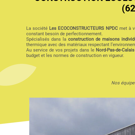
(6
La société
Les ECOCONSTRUCTEURS NPDC
met à vo
constant besoin de perfectionnement.
Spécialisés dans la
construction de maisons individu
thermique avec des matériaux respectant l’environne
Au service de vos projets dans le
Nord-Pas-de-Calais
budget et les normes de construction en vigueur.
Nos équipes