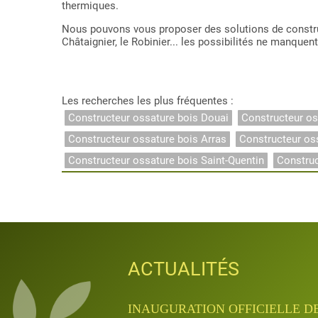
thermiques.
Nous pouvons vous proposer des solutions de construc
Châtaignier, le Robinier... les possibilités ne manquent
Les recherches les plus fréquentes :
Constructeur ossature bois Douai
Constructeur os
Constructeur ossature bois Arras
Constructeur os
Constructeur ossature bois Saint-Quentin
Constru
ACTUALITÉS
ACTUALITÉS
ACTUALITÉS
ACTUALITÉS
ACTUALITÉS
INAUGURATION QUANTA APRÈ
INAUGURATION OFFICIELLE D
JOURNÉES PORTES OUVERTES D
APPRENTISSAGE & FORMATIO
APPRENTISSAGE & FORMATIO