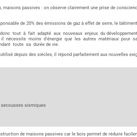
 maisons passives : on observe clairement une prise de conscienc
onsable de 20% des émissions de gaz à effet de serre, le bâtiment do
onc tout à fait adapté aux nouveaux enjeux du développement dur
 car il nécessite moins d'énergie que les autres matériaux pour
ant toute sa durée de vie.
 utilisé depuis des siècles, il répond parfaitement aux nouvelles e
ux secousses sismiques
nstruction de maisons passives car le bois permet de réduire facile