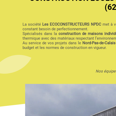
(6
La société
Les ECOCONSTRUCTEURS NPDC
met à vo
constant besoin de perfectionnement.
Spécialisés dans la
construction de maisons individu
thermique avec des matériaux respectant l’environne
Au service de vos projets dans le
Nord-Pas-de-Calais
budget et les normes de construction en vigueur.
Nos équipes