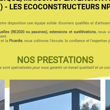
2) - LES ECOCONSTRUCTEURS N
tre disposition une équipe solide d’ouvriers qualifiés et d’artisan
elles (RE2020 ou passives), extensions et surélévations,
nous vo
ment.
et la
Picardie
, nous cultivons l'écoute, la confiance et l'expertise 
NOS PRESTATIONS
 sont spécialisées pour vous garantir un travail qualitatif et un con