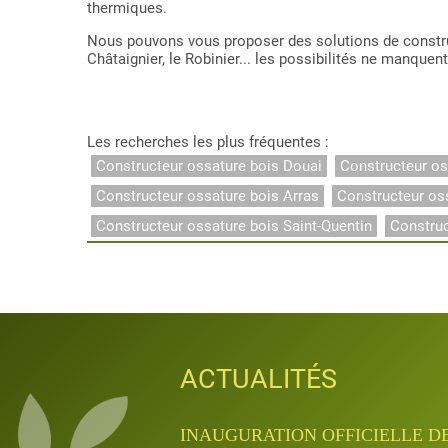
thermiques.
Nous pouvons vous proposer des solutions de construc
Châtaignier, le Robinier... les possibilités ne manquent
Les recherches les plus fréquentes :
Constructeur ossature bois Douai
Constructeur os
Constructeur ossature bois Arras
Constructeur os
Constructeur ossature bois Saint-Quentin
Constru
ACTUALITÉS
ACTUALITÉS
ACTUALITÉS
ACTUALITÉS
ACTUALITÉS
INAUGURATION QUANTA APRÈ
INAUGURATION OFFICIELLE D
JOURNÉES PORTES OUVERTES D
APPRENTISSAGE & FORMATIO
APPRENTISSAGE & FORMATIO