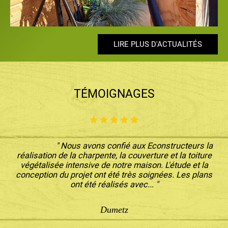
LIRE PLUS D'ACTUALITÉS
LIRE PLUS D'ACTUALITÉS
LIRE PLUS D'ACTUALITÉS
LIRE PLUS D'ACTUALITÉS
LIRE PLUS D'ACTUALITÉS
TÉMOIGNAGES
" Nous avons confié aux Econstructeurs la
réalisation de la charpente, la couverture et la toiture
végétalisée intensive de notre maison. L'étude et la
conception du projet ont été très soignées. Les plans
ont été réalisés avec... "
Dumetz