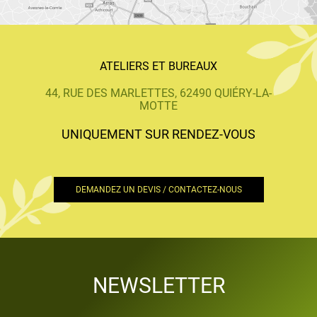
ATELIERS ET BUREAUX
44, RUE DES MARLETTES, 62490 QUIÉRY-LA-
MOTTE
UNIQUEMENT SUR RENDEZ-VOUS
DEMANDEZ UN DEVIS / CONTACTEZ-NOUS
NEWSLETTER