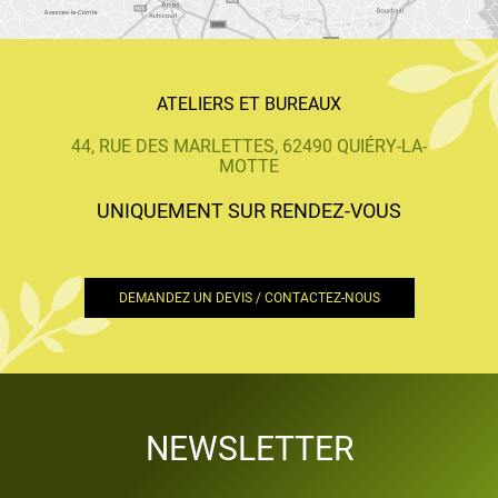
ATELIERS ET BUREAUX
44, RUE DES MARLETTES, 62490 QUIÉRY-LA-
MOTTE
UNIQUEMENT SUR RENDEZ-VOUS
DEMANDEZ UN DEVIS / CONTACTEZ-NOUS
NEWSLETTER