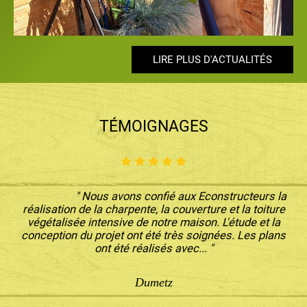
LIRE PLUS D'ACTUALITÉS
LIRE PLUS D'ACTUALITÉS
LIRE PLUS D'ACTUALITÉS
LIRE PLUS D'ACTUALITÉS
LIRE PLUS D'ACTUALITÉS
TÉMOIGNAGES
" Nous avons confié aux Econstructeurs la
réalisation de la charpente, la couverture et la toiture
végétalisée intensive de notre maison. L'étude et la
conception du projet ont été très soignées. Les plans
ont été réalisés avec... "
Dumetz