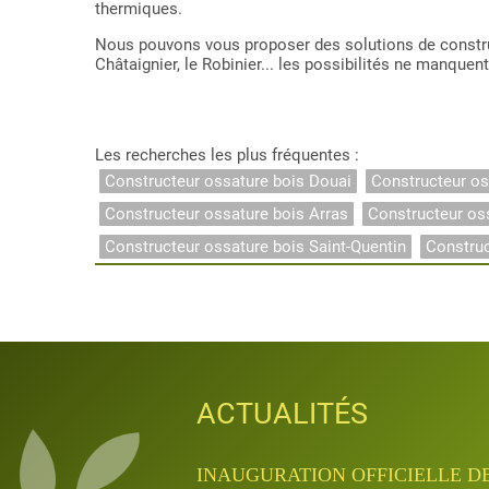
thermiques.
Nous pouvons vous proposer des solutions de construc
Châtaignier, le Robinier... les possibilités ne manquent
Les recherches les plus fréquentes :
Constructeur ossature bois Douai
Constructeur os
Constructeur ossature bois Arras
Constructeur os
Constructeur ossature bois Saint-Quentin
Constru
ACTUALITÉS
ACTUALITÉS
ACTUALITÉS
ACTUALITÉS
ACTUALITÉS
INAUGURATION QUANTA APRÈ
INAUGURATION OFFICIELLE D
JOURNÉES PORTES OUVERTES D
APPRENTISSAGE & FORMATIO
APPRENTISSAGE & FORMATIO