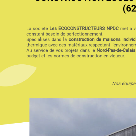
(6
La société
Les ECOCONSTRUCTEURS NPDC
met à vo
constant besoin de perfectionnement.
Spécialisés dans la
construction de maisons individu
thermique avec des matériaux respectant l’environne
Au service de vos projets dans le
Nord-Pas-de-Calais
budget et les normes de construction en vigueur.
Nos équipes