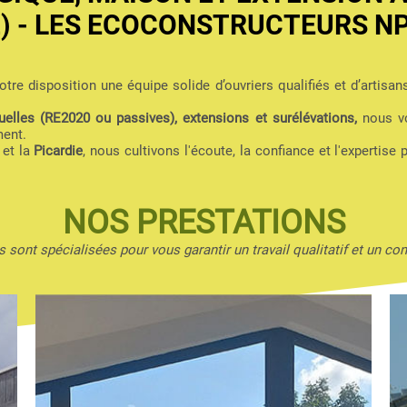
2) - LES ECOCONSTRUCTEURS N
tre disposition une équipe solide d’ouvriers qualifiés et d’artisan
elles (RE2020 ou passives), extensions et surélévations,
nous vo
ment.
et la
Picardie
, nous cultivons l'écoute, la confiance et l'expertise 
NOS PRESTATIONS
 sont spécialisées pour vous garantir un travail qualitatif et un con