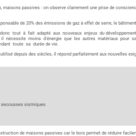
 maisons passives : on observe clairement une prise de conscienc
onsable de 20% des émissions de gaz à effet de serre, le bâtiment do
onc tout à fait adapté aux nouveaux enjeux du développement dur
 car il nécessite moins d'énergie que les autres matériaux pour
ant toute sa durée de vie.
 utilisé depuis des siècles, il répond parfaitement aux nouvelles e
ux secousses sismiques
nstruction de maisons passives car le bois permet de réduire facile