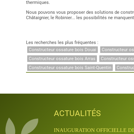
thermiques.
Nous pouvons vous proposer des solutions de construc
Châtaignier, le Robinier... les possibilités ne manquent
Les recherches les plus fréquentes :
Constructeur ossature bois Douai
Constructeur os
Constructeur ossature bois Arras
Constructeur os
Constructeur ossature bois Saint-Quentin
Constru
ACTUALITÉS
ACTUALITÉS
ACTUALITÉS
ACTUALITÉS
ACTUALITÉS
INAUGURATION QUANTA APRÈ
INAUGURATION OFFICIELLE D
JOURNÉES PORTES OUVERTES D
APPRENTISSAGE & FORMATIO
APPRENTISSAGE & FORMATIO