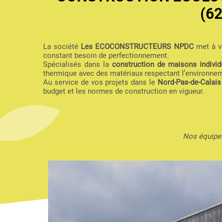
(6
La société
Les ECOCONSTRUCTEURS NPDC
met à vo
constant besoin de perfectionnement.
Spécialisés dans la
construction de maisons individu
thermique avec des matériaux respectant l’environne
Au service de vos projets dans le
Nord-Pas-de-Calais
budget et les normes de construction en vigueur.
Nos équipes