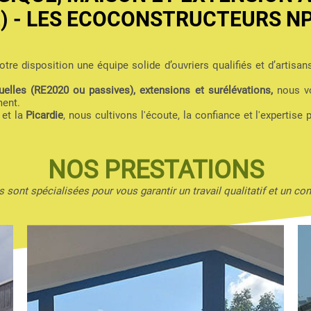
2) - LES ECOCONSTRUCTEURS N
tre disposition une équipe solide d’ouvriers qualifiés et d’artisan
elles (RE2020 ou passives), extensions et surélévations,
nous vo
ment.
et la
Picardie
, nous cultivons l'écoute, la confiance et l'expertise 
NOS PRESTATIONS
 sont spécialisées pour vous garantir un travail qualitatif et un con