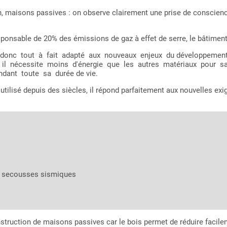
 maisons passives : on observe clairement une prise de conscienc
onsable de 20% des émissions de gaz à effet de serre, le bâtiment do
onc tout à fait adapté aux nouveaux enjeux du développement dur
 car il nécessite moins d'énergie que les autres matériaux pour
ant toute sa durée de vie.
 utilisé depuis des siècles, il répond parfaitement aux nouvelles e
ux secousses sismiques
nstruction de maisons passives car le bois permet de réduire facile