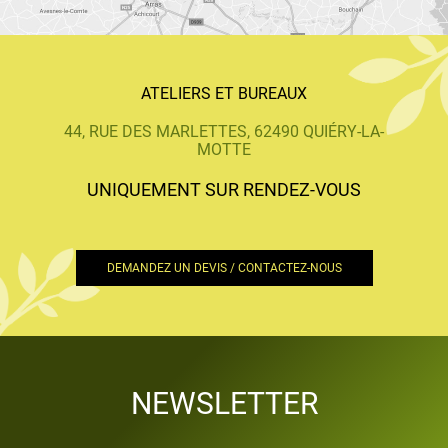
ATELIERS ET BUREAUX
44, RUE DES MARLETTES, 62490 QUIÉRY-LA-
MOTTE
UNIQUEMENT SUR RENDEZ-VOUS
DEMANDEZ UN DEVIS / CONTACTEZ-NOUS
NEWSLETTER