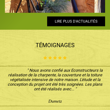
LIRE PLUS D'ACTUALITÉS
LIRE PLUS D'ACTUALITÉS
LIRE PLUS D'ACTUALITÉS
LIRE PLUS D'ACTUALITÉS
LIRE PLUS D'ACTUALITÉS
TÉMOIGNAGES
" Nous avons confié aux Econstructeurs la
réalisation de la charpente, la couverture et la toiture
végétalisée intensive de notre maison. L'étude et la
conception du projet ont été très soignées. Les plans
ont été réalisés avec... "
Dumetz