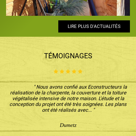
LIRE PLUS D'ACTUALITÉS
LIRE PLUS D'ACTUALITÉS
LIRE PLUS D'ACTUALITÉS
LIRE PLUS D'ACTUALITÉS
LIRE PLUS D'ACTUALITÉS
TÉMOIGNAGES
" Nous avons confié aux Econstructeurs la
réalisation de la charpente, la couverture et la toiture
végétalisée intensive de notre maison. L'étude et la
conception du projet ont été très soignées. Les plans
ont été réalisés avec... "
Dumetz