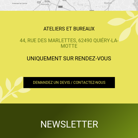
ATELIERS ET BUREAUX
44, RUE DES MARLETTES, 62490 QUIÉRY-LA-
MOTTE
UNIQUEMENT SUR RENDEZ-VOUS
DEMANDEZ UN DEVIS / CONTACTEZ-NOUS
NEWSLETTER