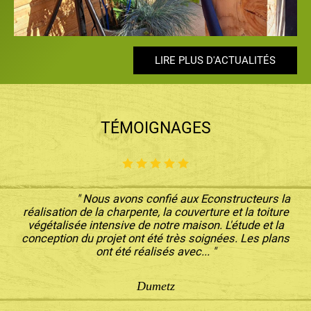
LIRE PLUS D'ACTUALITÉS
LIRE PLUS D'ACTUALITÉS
LIRE PLUS D'ACTUALITÉS
LIRE PLUS D'ACTUALITÉS
LIRE PLUS D'ACTUALITÉS
TÉMOIGNAGES
" Nous avons confié aux Econstructeurs la
réalisation de la charpente, la couverture et la toiture
végétalisée intensive de notre maison. L'étude et la
conception du projet ont été très soignées. Les plans
ont été réalisés avec... "
Dumetz