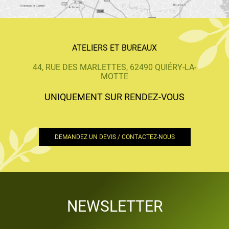
ATELIERS ET BUREAUX
44, RUE DES MARLETTES, 62490 QUIÉRY-LA-
MOTTE
UNIQUEMENT SUR RENDEZ-VOUS
DEMANDEZ UN DEVIS / CONTACTEZ-NOUS
NEWSLETTER