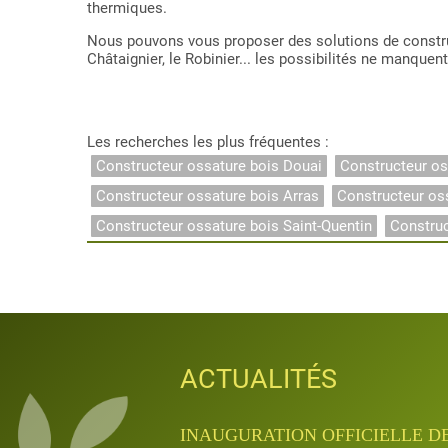
thermiques.
Nous pouvons vous proposer des solutions de construc
Châtaignier, le Robinier... les possibilités ne manquent
Les recherches les plus fréquentes :
Constructeur ossature bois Douai
Constructeur os
Constructeur ossature bois Arras
Constructeur os
Constructeur ossature bois Saint-Quentin
Constru
ACTUALITÉS
ACTUALITÉS
ACTUALITÉS
ACTUALITÉS
ACTUALITÉS
INAUGURATION QUANTA APRÈ
INAUGURATION OFFICIELLE D
JOURNÉES PORTES OUVERTES D
APPRENTISSAGE & FORMATIO
APPRENTISSAGE & FORMATIO