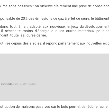
 maisons passives : on observe clairement une prise de conscienc
onsable de 20% des émissions de gaz à effet de serre, le bâtiment do
onc tout à fait adapté aux nouveaux enjeux du développement dur
 car il nécessite moins d'énergie que les autres matériaux pour
ant toute sa durée de vie.
 utilisé depuis des siècles, il répond parfaitement aux nouvelles e
ux secousses sismiques
nstruction de maisons passives car le bois permet de réduire facile