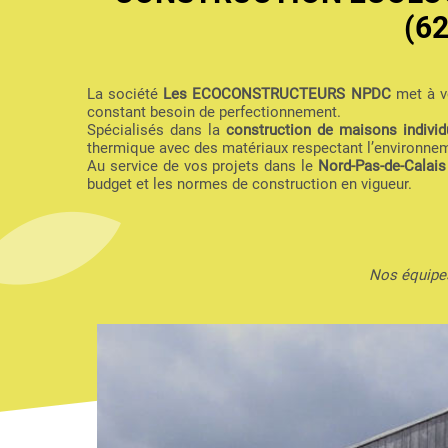
(6
La société
Les ECOCONSTRUCTEURS NPDC
met à vo
constant besoin de perfectionnement.
Spécialisés dans la
construction de maisons individu
thermique avec des matériaux respectant l’environne
Au service de vos projets dans le
Nord-Pas-de-Calais
budget et les normes de construction en vigueur.
Nos équipes