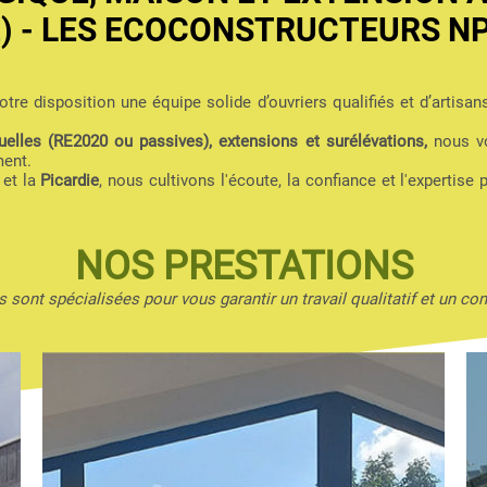
2) - LES ECOCONSTRUCTEURS N
tre disposition une équipe solide d’ouvriers qualifiés et d’artisan
elles (RE2020 ou passives), extensions et surélévations,
nous vo
ment.
et la
Picardie
, nous cultivons l'écoute, la confiance et l'expertise 
NOS PRESTATIONS
 sont spécialisées pour vous garantir un travail qualitatif et un con