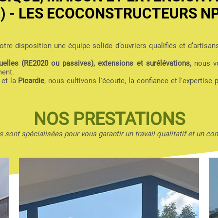
2) - LES ECOCONSTRUCTEURS N
tre disposition une équipe solide d’ouvriers qualifiés et d’artisan
elles (RE2020 ou passives), extensions et surélévations,
nous vo
ment.
et la
Picardie
, nous cultivons l'écoute, la confiance et l'expertise 
NOS PRESTATIONS
 sont spécialisées pour vous garantir un travail qualitatif et un con