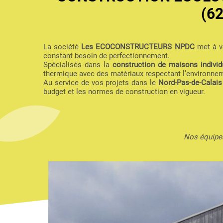
(6
La société
Les ECOCONSTRUCTEURS NPDC
met à vo
constant besoin de perfectionnement.
Spécialisés dans la
construction de maisons individu
thermique avec des matériaux respectant l’environne
Au service de vos projets dans le
Nord-Pas-de-Calais
budget et les normes de construction en vigueur.
Nos équipes