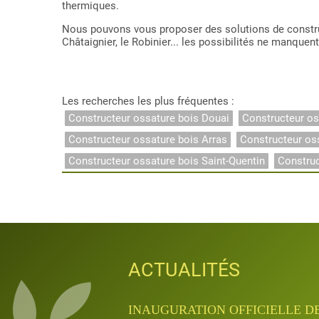
thermiques.
Nous pouvons vous proposer des solutions de construc
Châtaignier, le Robinier... les possibilités ne manquent
Les recherches les plus fréquentes :
Constructeur ossature bois Douai
Constructeur os
Constructeur ossature bois Arras
Constructeur os
Constructeur ossature bois Saint-Quentin
Constru
ACTUALITÉS
ACTUALITÉS
ACTUALITÉS
ACTUALITÉS
ACTUALITÉS
INAUGURATION QUANTA APRÈ
INAUGURATION OFFICIELLE D
JOURNÉES PORTES OUVERTES D
APPRENTISSAGE & FORMATIO
APPRENTISSAGE & FORMATIO