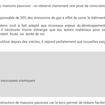
 maisons passives : on observe clairement une prise de conscienc
onsable de 20% des émissions de gaz à effet de serre, le bâtiment do
onc tout à fait adapté aux nouveaux enjeux du développement dur
 car il nécessite moins d'énergie que les autres matériaux pour
ant toute sa durée de vie.
 utilisé depuis des siècles, il répond parfaitement aux nouvelles e
ux secousses sismiques
nstruction de maisons passives car le bois permet de réduire facile